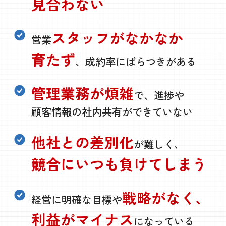
見合わない
スタッフがなかなか
営業
育たず
、成約率にばらつきがある
管理業務が煩雑
で、進捗や
顧客情報の社内共有ができていない
他社との差別化
が難しく、
競合にいつも負けてしまう
戦略がなく、
経営に明確な目標や
利益がマイナス
になっている