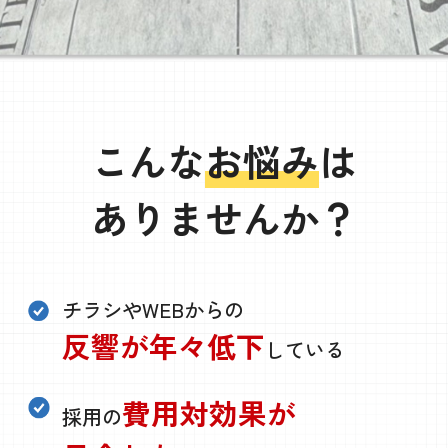
こんな
お悩み
は
ありませんか？
チラシやWEBからの
反響が年々低下
している
費用対効果が
採用の